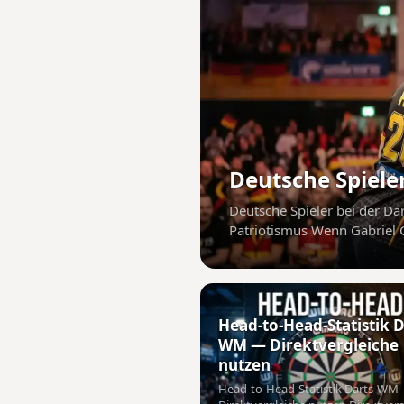
Deutsche Spiele
Deutsche Spieler bei der D
Patriotismus Wenn Gabriel 
Head-to-Head-Statistik D
WM — Direktvergleiche
nutzen
Head-to-Head-Statistik Darts-WM