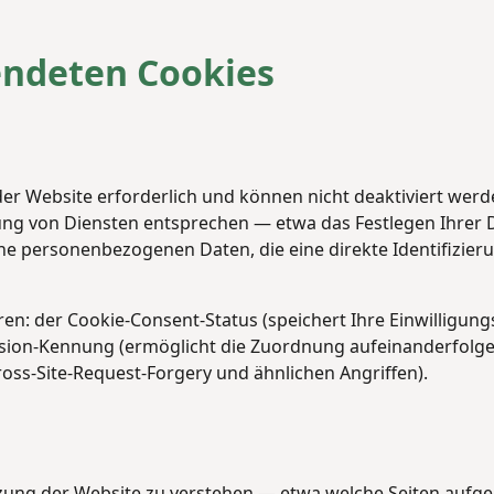
endeten Cookies
er Website erforderlich und können nicht deaktiviert werde
ung von Diensten entsprechen — etwa das Festlegen Ihrer 
ne personenbezogenen Daten, die eine direkte Identifizier
n: der Cookie-Consent-Status (speichert Ihre Einwilligung
ession-Kennung (ermöglicht die Zuordnung aufeinanderfolg
ross-Site-Request-Forgery und ähnlichen Angriffen).
zung der Website zu verstehen — etwa welche Seiten aufge