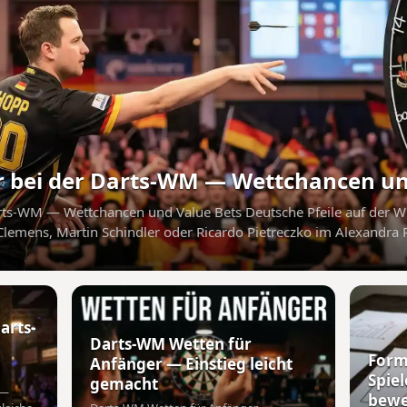
r bei der Darts-WM — Wettchancen un
arts-WM — Wettchancen und Value Bets Deutsche Pfeile auf der
Clemens, Martin Schindler oder Ricardo Pietreczko im Alexandra
arts-
Darts-WM Wetten für
Form
Anfänger — Einstieg leicht
Spie
gemacht
 —
bewe