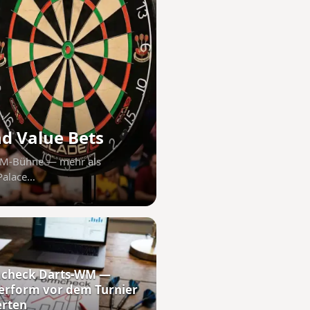
d Value Bets
 WM-Bühne — mehr als
 Palace…
check Darts-WM —
lerform vor dem Turnier
rten