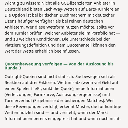
Wichtig zu wissen: Nicht alle GGL-lizenzierten Anbieter in
Deutschland bieten Each-Way-Wetten auf Darts-Turniere an.
Die Option ist bei britischen Buchmachern mit deutscher
Lizenz häufiger verfügbar als bei reinen deutschen
Anbietern. Wer diese Wettform nutzen möchte, sollte vor
dem Turnier prüfen, welcher Anbieter sie im Portfolio hat —
und zu welchen Konditionen. Die Unterschiede bei der
Platzierungsdefinition und dem Quotenanteil können den
Wert der Wette erheblich beeinflussen.
Quotenbewegung verfolgen — Von der Auslosung bis
Runde 3
Outright-Quoten sind nicht statisch. Sie bewegen sich als
Reaktion auf drei Faktoren: Wettumsatz (wenn viel Geld auf
einen Spieler fließt, sinkt die Quote), neue Informationen
(Verletzungen, Formkurve, Auslosungsergebnisse) und
Turnierverlauf (Ergebnisse der bisherigen Matches). Wer
diese Bewegungen verfolgt, erkennt Muster, die für künftige
Wetten nützlich sind — und versteht, wann der Markt
Informationen bereits eingepreist hat und wann noch nicht.