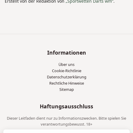
Erstellt von der Redaktion von
„Sportwetten Darts wm“
.
Informationen
Über uns
Cookie-Richtlinie
Datenschutzerklärung
Rechtliche Hinweise
Sitemap
Haftungsausschluss
Dieser Leitfaden dient nur zu Informationszwecken. Bitte spielen Sie
verantwortungsbewusst. 18+
Wir verwenden Cookies, um Ihr Erlebnis zu verbessern. Durch die