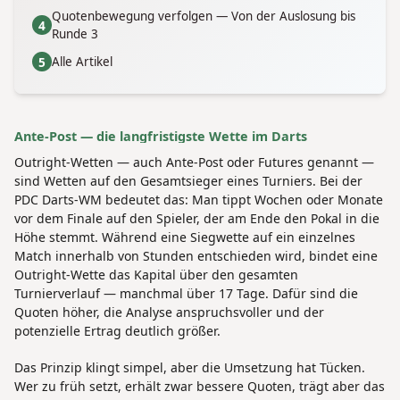
Quotenbewegung verfolgen — Von der Auslosung bis
Runde 3
Alle Artikel
Ante-Post — die langfristigste Wette im Darts
Outright-Wetten — auch Ante-Post oder Futures genannt —
sind Wetten auf den Gesamtsieger eines Turniers. Bei der
PDC Darts-WM bedeutet das: Man tippt Wochen oder Monate
vor dem Finale auf den Spieler, der am Ende den Pokal in die
Höhe stemmt. Während eine Siegwette auf ein einzelnes
Match innerhalb von Stunden entschieden wird, bindet eine
Outright-Wette das Kapital über den gesamten
Turnierverlauf — manchmal über 17 Tage. Dafür sind die
Quoten höher, die Analyse anspruchsvoller und der
potenzielle Ertrag deutlich größer.
Das Prinzip klingt simpel, aber die Umsetzung hat Tücken.
Wer zu früh setzt, erhält zwar bessere Quoten, trägt aber das