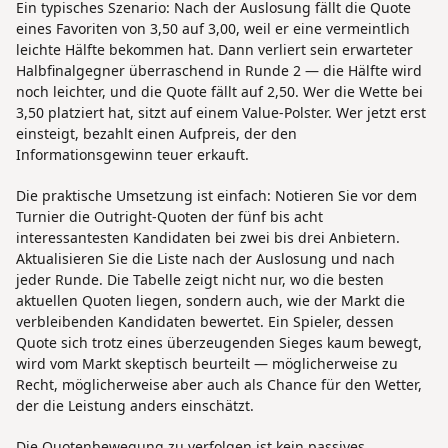
Ein typisches Szenario: Nach der Auslosung fällt die Quote
eines Favoriten von 3,50 auf 3,00, weil er eine vermeintlich
leichte Hälfte bekommen hat. Dann verliert sein erwarteter
Halbfinalgegner überraschend in Runde 2 — die Hälfte wird
noch leichter, und die Quote fällt auf 2,50. Wer die Wette bei
3,50 platziert hat, sitzt auf einem Value-Polster. Wer jetzt erst
einsteigt, bezahlt einen Aufpreis, der den
Informationsgewinn teuer erkauft.
Die praktische Umsetzung ist einfach: Notieren Sie vor dem
Turnier die Outright-Quoten der fünf bis acht
interessantesten Kandidaten bei zwei bis drei Anbietern.
Aktualisieren Sie die Liste nach der Auslosung und nach
jeder Runde. Die Tabelle zeigt nicht nur, wo die besten
aktuellen Quoten liegen, sondern auch, wie der Markt die
verbleibenden Kandidaten bewertet. Ein Spieler, dessen
Quote sich trotz eines überzeugenden Sieges kaum bewegt,
wird vom Markt skeptisch beurteilt — möglicherweise zu
Recht, möglicherweise aber auch als Chance für den Wetter,
der die Leistung anders einschätzt.
Die Quotenbewegung zu verfolgen ist kein passives