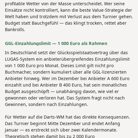
profitable Wetter von der Masse unterscheidet. Wer seine
Einsätze nicht kontrolliert, kann die beste Value-Strategie der
Welt haben und trotzdem mit Verlust aus dem Turnier gehen.
Budget statt Bauchgefühl — das klingt trocken, rettet aber
Bankrolls.
GGL-Einzahlungslimit — 1 000 Euro als Rahmen
In Deutschland setzt der Glücksspielstaatsvertrag über das
LUGAS-System ein anbieterübergreifendes Einzahlungslimit
von 1 000 Euro pro Monat. Dieses Limit gilt nicht pro
Buchmacher, sondern kumuliert über alle GGL-lizenzierten
Anbieter hinweg. Wer im Dezember bei Anbieter A 600 Euro
einzahlt und bei Anbieter B 400 Euro, hat sein monatliches
Budget ausgeschöpft — unabhängig davon, wie viel er
gewonnen oder verloren hat. Das System fragt nicht nach
Gewinnen, sondern nach Einzahlungen.
Für Wetter auf die Darts-WM hat das direkte Konsequenzen.
Das Turnier beginnt Mitte Dezember und endet Anfang
Januar — es erstreckt sich über zwei Kalendermonate.
Theoretisch stehen damit bis zu 2 000 Euro