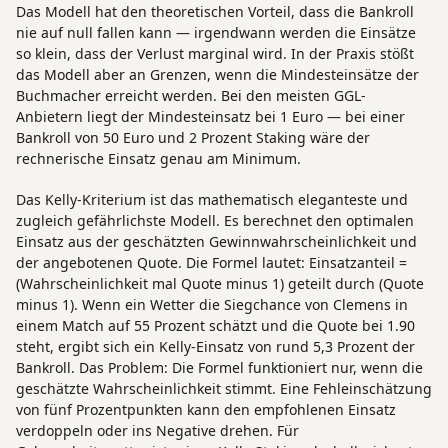
Das Modell hat den theoretischen Vorteil, dass die Bankroll
nie auf null fallen kann — irgendwann werden die Einsätze
so klein, dass der Verlust marginal wird. In der Praxis stößt
das Modell aber an Grenzen, wenn die Mindesteinsätze der
Buchmacher erreicht werden. Bei den meisten GGL-
Anbietern liegt der Mindesteinsatz bei 1 Euro — bei einer
Bankroll von 50 Euro und 2 Prozent Staking wäre der
rechnerische Einsatz genau am Minimum.
Das Kelly-Kriterium ist das mathematisch eleganteste und
zugleich gefährlichste Modell. Es berechnet den optimalen
Einsatz aus der geschätzten Gewinnwahrscheinlichkeit und
der angebotenen Quote. Die Formel lautet: Einsatzanteil =
(Wahrscheinlichkeit mal Quote minus 1) geteilt durch (Quote
minus 1). Wenn ein Wetter die Siegchance von Clemens in
einem Match auf 55 Prozent schätzt und die Quote bei 1.90
steht, ergibt sich ein Kelly-Einsatz von rund 5,3 Prozent der
Bankroll. Das Problem: Die Formel funktioniert nur, wenn die
geschätzte Wahrscheinlichkeit stimmt. Eine Fehleinschätzung
von fünf Prozentpunkten kann den empfohlenen Einsatz
verdoppeln oder ins Negative drehen. Für