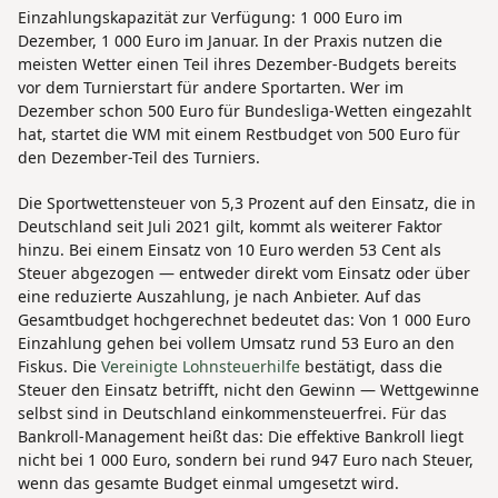
Einzahlungskapazität zur Verfügung: 1 000 Euro im
Dezember, 1 000 Euro im Januar. In der Praxis nutzen die
meisten Wetter einen Teil ihres Dezember-Budgets bereits
vor dem Turnierstart für andere Sportarten. Wer im
Dezember schon 500 Euro für Bundesliga-Wetten eingezahlt
hat, startet die WM mit einem Restbudget von 500 Euro für
den Dezember-Teil des Turniers.
Die Sportwettensteuer von 5,3 Prozent auf den Einsatz, die in
Deutschland seit Juli 2021 gilt, kommt als weiterer Faktor
hinzu. Bei einem Einsatz von 10 Euro werden 53 Cent als
Steuer abgezogen — entweder direkt vom Einsatz oder über
eine reduzierte Auszahlung, je nach Anbieter. Auf das
Gesamtbudget hochgerechnet bedeutet das: Von 1 000 Euro
Einzahlung gehen bei vollem Umsatz rund 53 Euro an den
Fiskus. Die
Vereinigte Lohnsteuerhilfe
bestätigt, dass die
Steuer den Einsatz betrifft, nicht den Gewinn — Wettgewinne
selbst sind in Deutschland einkommensteuerfrei. Für das
Bankroll-Management heißt das: Die effektive Bankroll liegt
nicht bei 1 000 Euro, sondern bei rund 947 Euro nach Steuer,
wenn das gesamte Budget einmal umgesetzt wird.